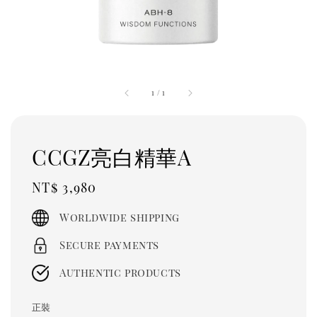
1
/
1
CCGZ亮白精華A
Regular
NT$ 3,980
price
Worldwide shipping
Secure payments
Authentic products
正裝