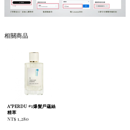
相關商品
A⁺PERDU #1爆髮戶蘊絲
精萃
Regular
NT$ 1,280
price