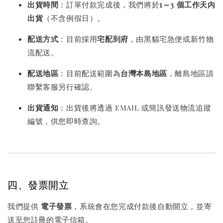
出貨時間
：訂單付款完成後，我們將於
1～3 個工作天內
出貨
（不含例假日）。
配送方式
：目前採用
宅配到府
，由黑貓宅急便或新竹物
流配送。
配送地區
：目前配送範圍為
台灣本島地區
，離島地區請
聯繫客服另行確認。
出貨通知
：出貨後將透過 email 或簡訊發送物流追蹤
編號，供您即時查詢。
四、發票開立
我們提供
電子發票
，系統會在您完成付款後自動開立，並寄
送至您註冊的電子信箱。