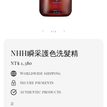
1
/
1
NHH瞬采護色洗髮精
Regular
NT$ 1,380
price
Worldwide shipping
Secure payments
Authentic products
正