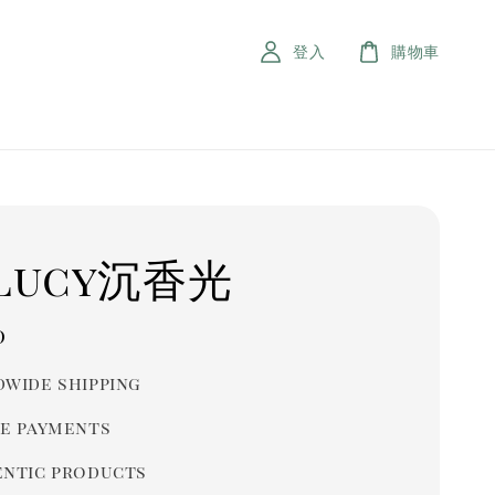
登入
購物車
lucy沉香光
r
0
wide shipping
e payments
ntic products