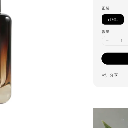
正裝
15ml
數量
分享