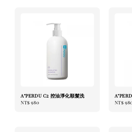
A⁺PERDU C2 控油淨化順髮洗
A⁺PE
Regular
NT$ 980
Regul
NT$ 98
price
price