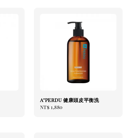
A⁺PERDU 健康頭皮平衡洗
Regular
NT$ 1,880
price