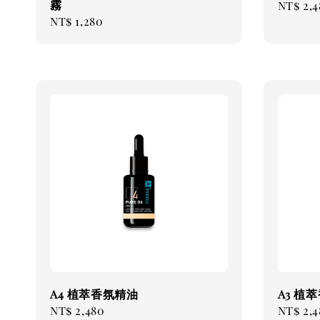
霧
Regul
NT$ 2,4
Regular
NT$ 1,280
price
price
A4 植萃香氛精油
A3 植
Regular
NT$ 2,480
Regul
NT$ 2,4