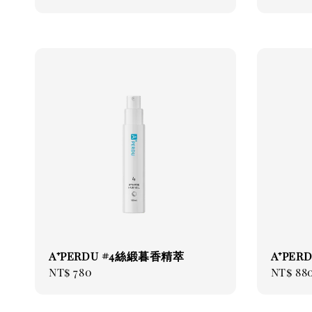
price
price
A⁺PERDU #4絲緞暮香精萃
A⁺PE
Regular
NT$ 780
Regul
NT$ 88
price
price