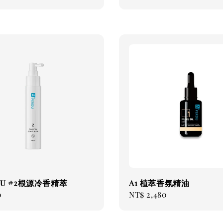
price
RDU #2根源冷香精萃
A1 植萃香氛精油
ar
0
Regular
NT$ 2,480
price