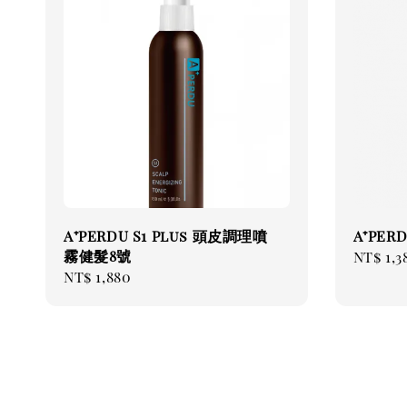
A⁺PERDU S1 Plus 頭皮調理噴
A⁺PE
霧健髮8號
Regul
NT$ 1,3
Regular
NT$ 1,880
price
price