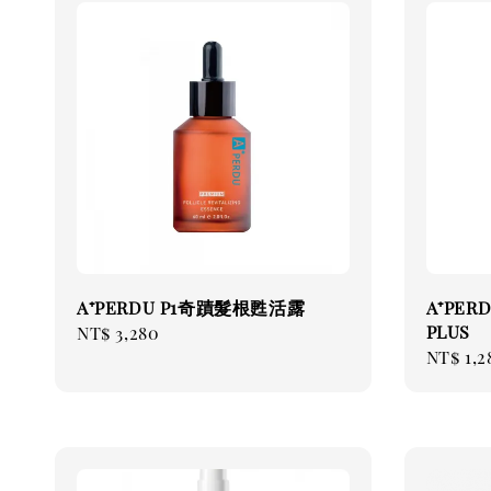
A⁺PERDU P1奇蹟髮根甦活露
A⁺PE
PLUS
Regular
NT$ 3,280
Regul
NT$ 1,2
price
price