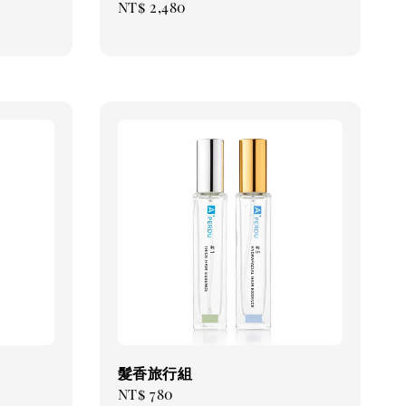
Regular
NT$ 2,480
price
髮香旅行組
Regular
NT$ 780