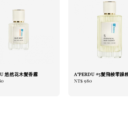
RDU 悠然花木髮香霧
A⁺PERDU #5髮飛梭零躁
ar
80
Regular
NT$ 980
price