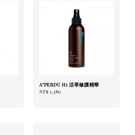
A⁺PERDU H1 活萃修護精華
Regular
NT$ 1,380
price