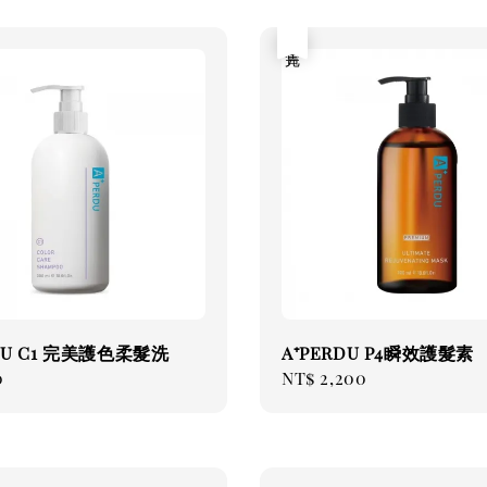
售完
RDU C1 完美護色柔髮洗
A⁺PERDU P4瞬效護髮素
ar
0
Regular
NT$ 2,200
price