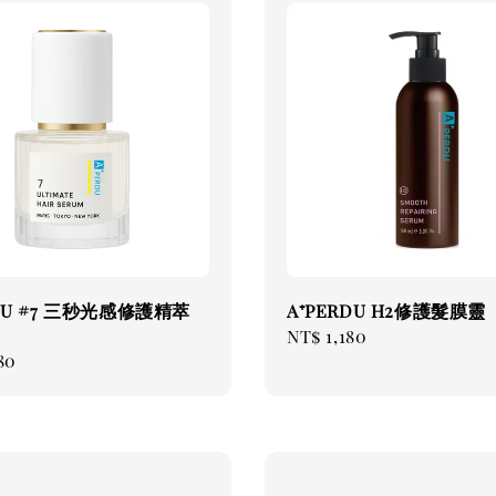
RDU #7 三秒光感修護精萃
A⁺PERDU H2修護髮膜靈
Regular
NT$ 1,180
ar
80
price