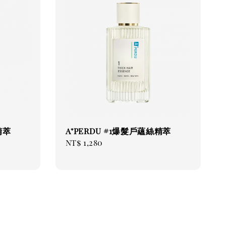
精萃
A⁺PERDU #1爆髮戶蘊絲精萃
Regular
NT$ 1,280
price