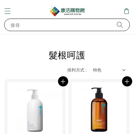
搜尋
髮根呵護
排列方式 :