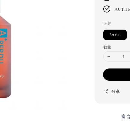
Authe
正裝
60ml
數量
分享
富