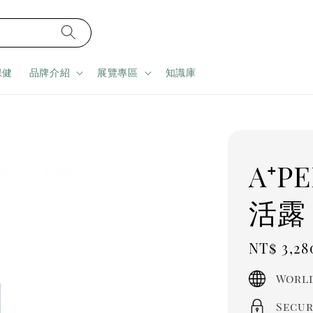
保健
品牌介紹
展覽專區
知識庫
A⁺P
活露
Regula
NT$ 3,28
price
World
Secur