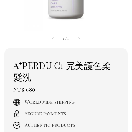
1
/
1
A⁺PERDU C1 完美護色柔
髮洗
Regular
NT$ 980
price
Worldwide shipping
Secure payments
Authentic products