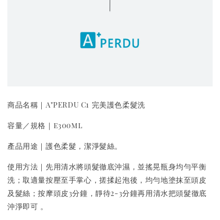
商品名稱｜A⁺PERDU C1 完美護色柔髮洗
容量／規格｜e300ml
產品用途｜護色柔髮，潔淨髮絲。
使用方法｜先用清水將頭髮徹底沖濕，並搖晃瓶身均勻平衡
洗；取適量按壓至手掌心，搓揉起泡後，均勻地塗抹至頭皮
及髮絲；按摩頭皮3分鐘，靜待2-3分鐘再用清水把頭髮徹底
沖淨即可 。