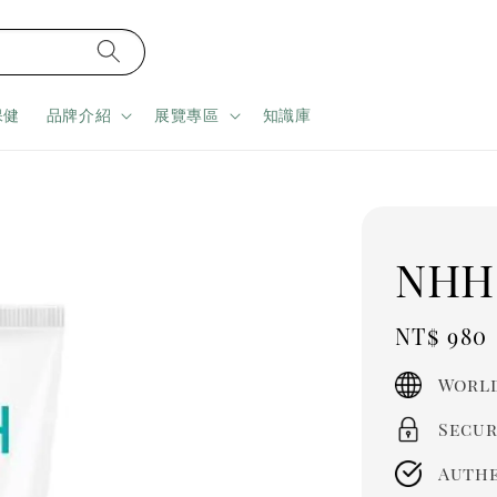
保健
品牌介紹
展覽專區
知識庫
NH
Regula
NT$ 980
price
World
Secur
Authe