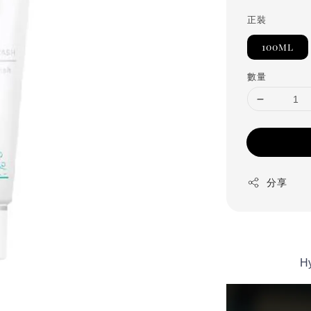
正裝
100ml
數量
分享
Hy