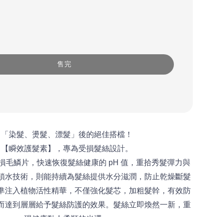
售完
「染髮、燙髮、漂髮」後的絕佳搭檔！
【瞬效護髮素】，專為受損髮絲設計。
損毛鱗片，快速恢復髮絲健康的 pH 值，重拾秀髮彈力與
鎖水技術，則能持續為髮絲提供水分滋潤，防止乾燥斷髮
準注入植物活性精華，不僅強化髮芯，加粗髮幹，有效防
而達到層層給予髮絲防護的效果。髮絲立即煥然一新，重