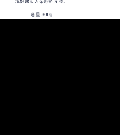
現健康動人柔順的光澤。
容量:300g