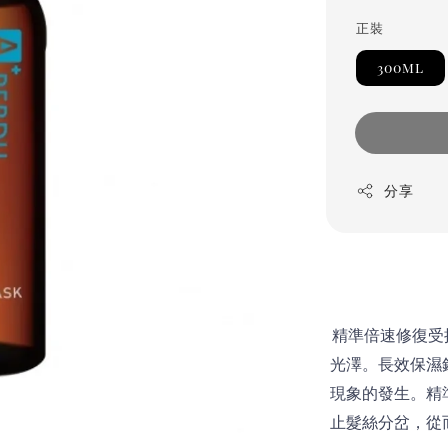
正裝
300ml
分享
精準倍速修復受
光澤。長效保濕
現象的發生。精
止髮絲分岔，從