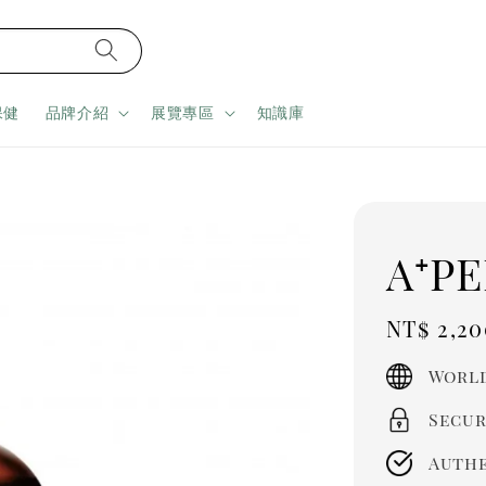
保健
品牌介紹
展覽專區
知識庫
A⁺P
Regula
NT$ 2,20
price
World
Secur
Authe