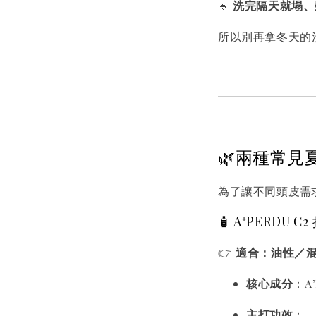
🔹
洗完隔天就塌、
所以別再拿冬天的
🌿兩種常
為了讓不同頭皮需
🧴 A⁺PERDU 
👉
適合：油性／
核心成分
：A
主打功效
：