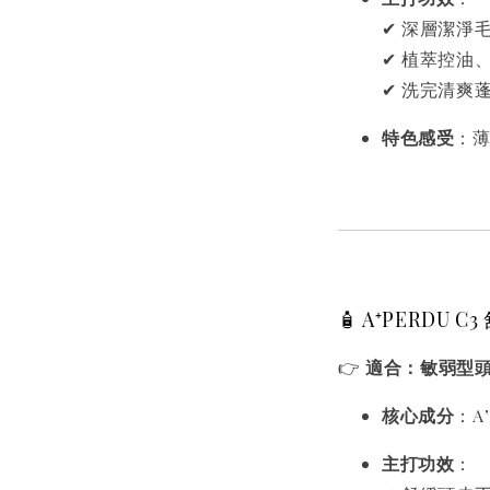
✔ 深層潔淨
✔ 植萃控油
✔ 洗完清爽
特色感受
：
🧴 A⁺PERDU 
👉
適合：敏弱型
核心成分
：A
主打功效
：