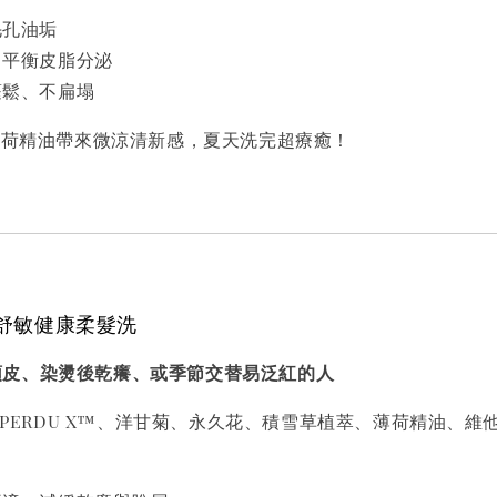
毛孔油垢
、平衡皮脂分泌
蓬鬆、不扁塌
薄荷精油帶來微涼清新感，夏天洗完超療癒！
C3 舒敏健康柔髮洗
頭皮、染燙後乾癢、或季節交替易泛紅的人
’PERDU X™、洋甘菊、永久花、積雪草植萃、薄荷精油、維