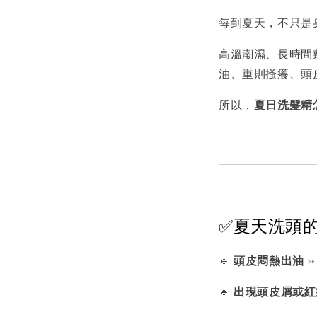
每到夏天，不只是
高溫潮濕、長時間
油、重則搔癢、頭
所以，
夏日洗髮精
✅夏天洗頭
🔹
頭皮悶熱出油
→
🔹
出現頭皮屑或紅