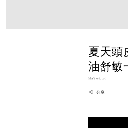
夏天頭
油舒敏
MAY 06, 25
分享