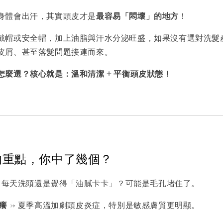
身體會出汗，其實頭皮才是
最容易「悶壞」的地方
！
戴帽或安全帽，加上油脂與汗水分泌旺盛，如果沒有選對洗髮
皮屑、甚至落髮問題接連而來。
怎麼選？核心就是：溫和清潔 + 平衡頭皮狀態！
的重點，你中了幾個？
 每天洗頭還是覺得「油膩卡卡」？可能是毛孔堵住了。
癢
→ 夏季高溫加劇頭皮炎症，特別是敏感膚質更明顯。