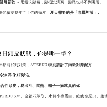
髮尾卻乾
→ 用錯洗髮精，髮根沒清爽，髮尾也得不到滋養。
洗髮精撐整年了！你的頭皮，
夏天需要的是「專屬對策」。
見夏日頭皮狀態，你是哪一型？
求都能找到對策，
A⁺PERDU 特別設計了兩款對應配方
：
C2 控油淨化順髮洗
混合性頭皮，易出油、悶熱、帽子一摘就臭的你
’PERDU X™、金銀花萃取、水解小麥蛋白、維他命原B5、維