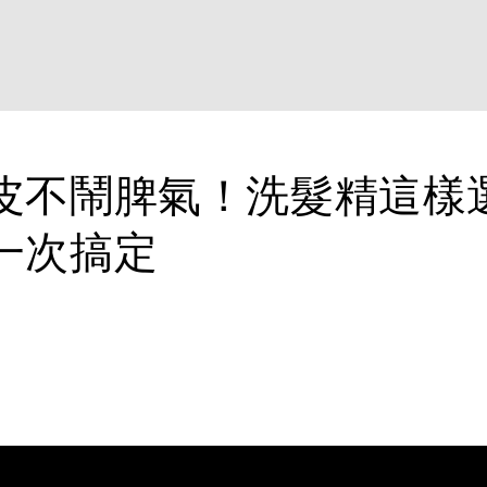
皮不鬧脾氣！洗髮精這樣
一次搞定